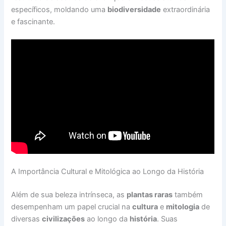
específicos, moldando uma
biodiversidade
extraordinária
e fascinante.
A Importância Cultural e Mitológica ao Longo da História
Além de sua beleza intrínseca, as
plantas raras
também
desempenham um papel crucial na
cultura
e
mitologia
de
diversas
civilizações
ao longo da
história
. Suas