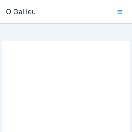
Ir
O Galileu
para
o
conteúdo