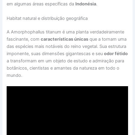
em algumas áreas específicas da
Indonésia
.
Habitat natural e distribuição geográfica
A Amorphophallus titanum é uma planta verdadeiramente
fascinante, com
características únicas
que a tornam uma
das espécies mais notáveis do reino vegetal. Sua estrutura
imponente, suas dimensões gigantescas e seu
odor fétido
a transformam em um objeto de estudo e admiração para
botânicos, cientistas e amantes da natureza em todo o
mundo.