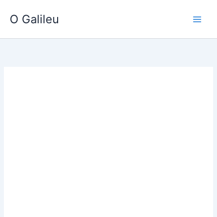
Ir
O Galileu
para
o
conteúdo