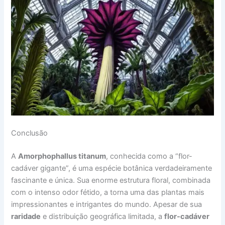
Conclusão
A
Amorphophallus titanum
, conhecida como a “flor-
cadáver gigante”, é uma espécie botânica verdadeiramente
fascinante e única. Sua enorme estrutura floral, combinada
com o intenso odor fétido, a torna uma das plantas mais
impressionantes e intrigantes do mundo. Apesar de sua
raridade
e distribuição geográfica limitada, a
flor-cadáver