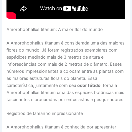
Amorphophallus titanum: A maior flor do mundo
A Amorphophallus titanum é considerada uma das maiores
flores do mundo. Já foram registrados exemplares com
espádices medindo mais de 3 metros de altura e
inflorescências com mais de 2 metros de diâmetro. Esses
números impressionantes a colocam entre as plantas com
as maiores estruturas florais do planeta. Essa
característica, juntamente com seu
odor fétido
, torna a
Amorphophallus titanum uma das espécies botânicas mais
fascinantes e procuradas por entusiastas e pesquisadores.
Registros de tamanho impressionante
A Amorphophallus titanum é conhecida por apresentar