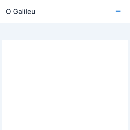
Ir
O Galileu
para
o
conteúdo