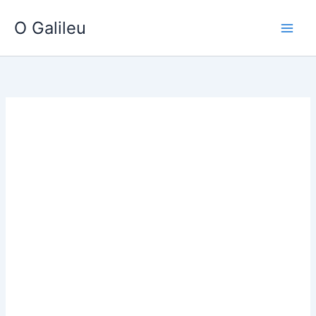
Ir
O Galileu
para
o
conteúdo