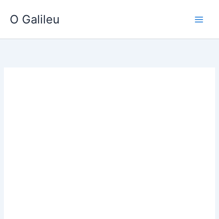
Ir
O Galileu
para
o
conteúdo