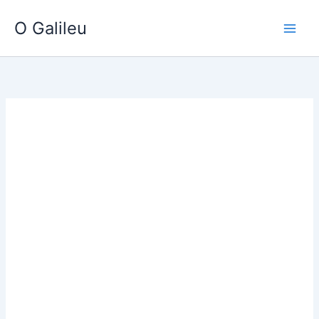
Ir
O Galileu
para
o
conteúdo