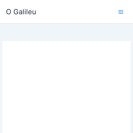
Ir
O Galileu
para
o
conteúdo