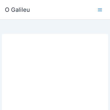
Ir
O Galileu
para
o
conteúdo