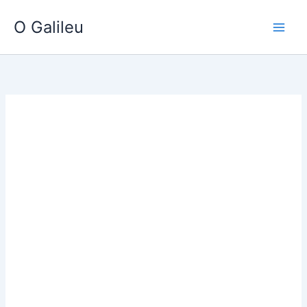
Ir
O Galileu
para
o
conteúdo