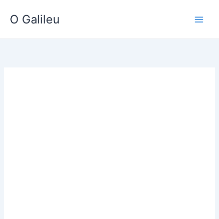
Ir
O Galileu
para
o
conteúdo