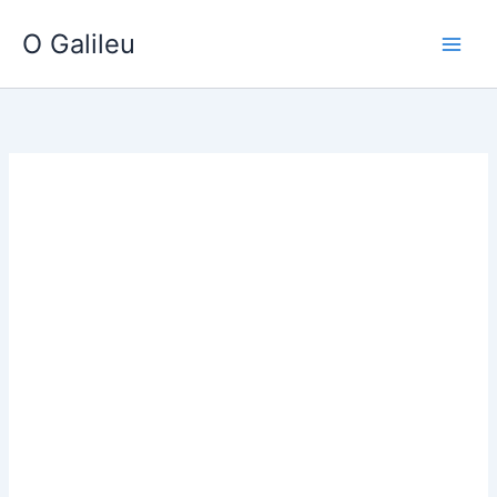
Ir
O Galileu
para
o
conteúdo